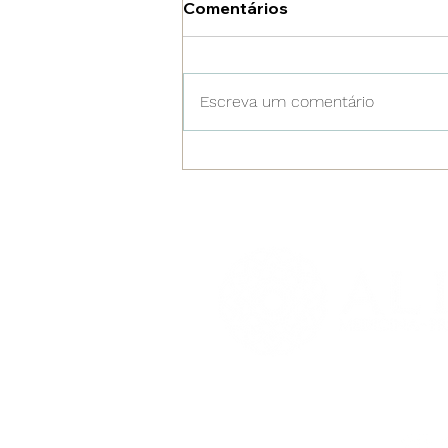
Comentários
Escreva um comentário
Psyllium: como essa fibra
ajuda na saúde
cardiovascular?Estudos
comprovam os benefícios
do psyllium no combate ao
colesterol, melhorando a
saciedade e até reduzindo
a constipação.