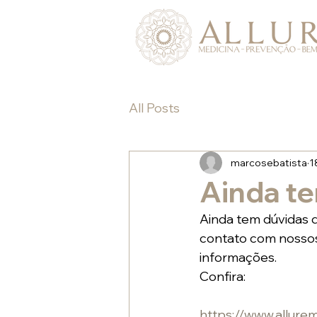
All Posts
marcosebatista
1
Ainda t
Ainda tem dúvidas q
contato com nossos 
informações.
Confira:
https://www.allure